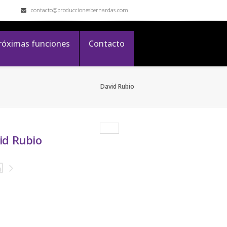
contacto@produccionesbernardas.com
róximas funciones
Contacto
David Rubio
id Rubio