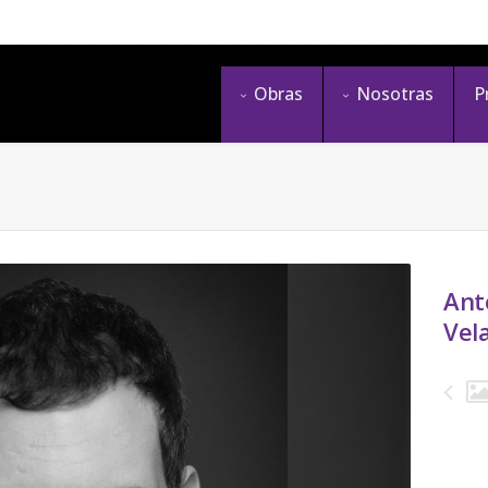
Obras
Nosotras
P
Ant
Vel