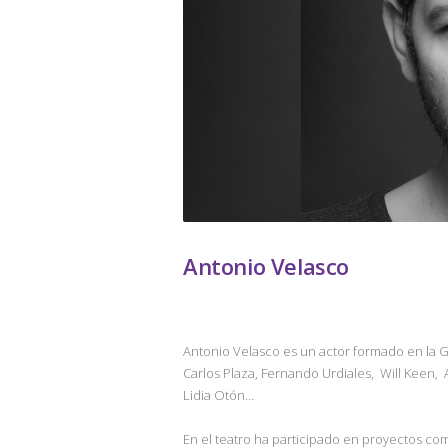
Antonio Velasco
Antonio Velasco es un actor formado en la G
Carlos Plaza, Fernando Urdiales, Will Keen,
Lidia Otón…
En el teatro ha participado en proyectos com