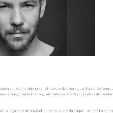
uindalera Escena Abierta con el maestro de actores Juan Pastor. Se forma t
 Ana Zamora, Vicente Fuentes, Féliz Sabroso, Ana Vázquez de Castro, André
o “La larga cena de Navidad” o “Escriba su nombre aquí”. También ha partici