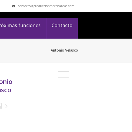
contacto@produccionesbernardas.com
róximas funciones
Contacto
Antonio Velasco
onio
asco