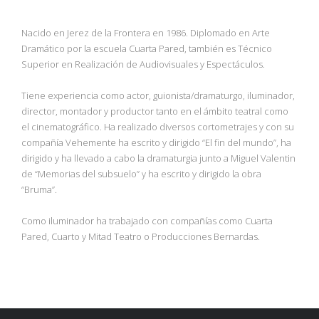
Nacido en Jerez de la Frontera en 1986. Diplomado en Arte
Dramático por la escuela Cuarta Pared, también es Técnico
Superior en Realización de Audiovisuales y Espectáculos.
Tiene experiencia como actor, guionista/dramaturgo, iluminador,
director, montador y productor tanto en el ámbito teatral como
el cinematográfico. Ha realizado diversos cortometrajes y con su
compañía Vehemente ha escrito y dirigido “El fin del mundo”, ha
dirigido y ha llevado a cabo la dramaturgia junto a Miguel Valentin
de “Memorias del subsuelo” y ha escrito y dirigido la obra
“Bruma”.
Como iluminador ha trabajado con compañías como Cuarta
Pared, Cuarto y Mitad Teatro o Producciones Bernardas.