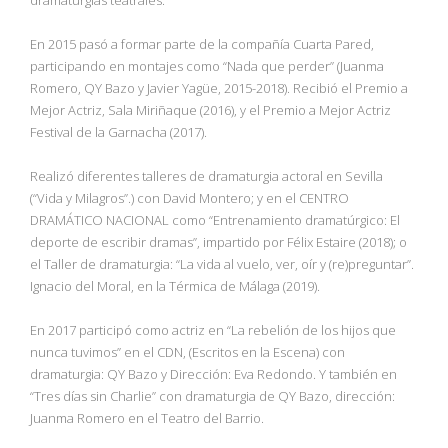
En 2015 pasó a formar parte de la compañía Cuarta Pared,
participando en montajes como “Nada que perder” (Juanma
Romero, QY Bazo y Javier Yagüe, 2015-2018). Recibió el Premio a
Mejor Actriz, Sala Miriñaque (2016), y el Premio a Mejor Actriz
Festival de la Garnacha (2017).
Realizó diferentes talleres de dramaturgia actoral en Sevilla
(“Vida y Milagros”.) con David Montero; y en el CENTRO
DRAMÁTICO NACIONAL como “Entrenamiento dramatúrgico: El
deporte de escribir dramas”, impartido por Félix Estaire (2018); o
el Taller de dramaturgia: “La vida al vuelo, ver, oír y (re)preguntar”.
Ignacio del Moral, en la Térmica de Málaga (2019).
En 2017 participó como actriz en “La rebelión de los hijos que
nunca tuvimos” en el CDN, (Escritos en la Escena) con
dramaturgia: QY Bazo y Dirección: Eva Redondo. Y también en
“Tres días sin Charlie” con dramaturgia de QY Bazo, dirección:
Juanma Romero en el Teatro del Barrio.