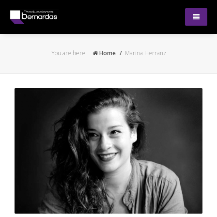
Obras
You are here:
Home
Marina Herranz
Nosotras
Próximas funciones
Contacto