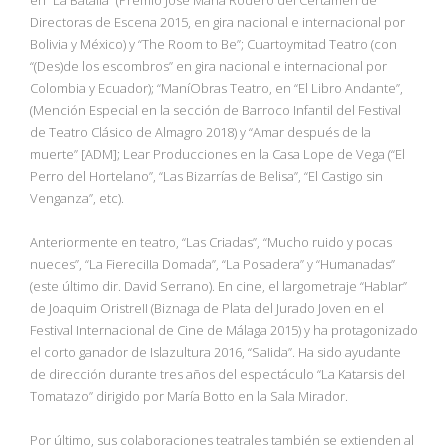
Directoras de Escena 2015, en gira nacional e internacional por
Bolivia y México) y “The Room to Be”; Cuartoymitad Teatro (con
“(Des)de los escombros” en gira nacional e internacional por
Colombia y Ecuador); “ManíObras Teatro, en “El Libro Andante”,
(Mención Especial en la sección de Barroco Infantil del Festival
de Teatro Clásico de Almagro 2018) y “Amar después de la
muerte” [ADM]; Lear Producciones en la Casa Lope de Vega (“El
Perro del Hortelano”, “Las Bizarrías de Belisa”, “El Castigo sin
Venganza”, etc).
Anteriormente en teatro, “Las Criadas”, “Mucho ruido y pocas
nueces”, “La FiereciIIa Domada”, “La Posadera” y “Humanadas”
(este último dir. David Serrano). En cine, el largometraje “HabIar”
de Joaquim OristreII (Biznaga de Plata del Jurado Joven en el
Festival Internacional de Cine de Málaga 2015) y ha protagonizado
el corto ganador de Islazultura 2016, “SaIida”. Ha sido ayudante
de dirección durante tres años del espectáculo “La Katarsis deI
Tomatazo” dirigido por María Botto en la Sala Mirador.
Por último, sus colaboraciones teatrales también se extienden al