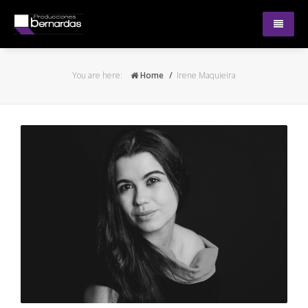
Obras
You are here:
Home
Irene Maquieira
Nosotras
Próximas funciones
Contacto