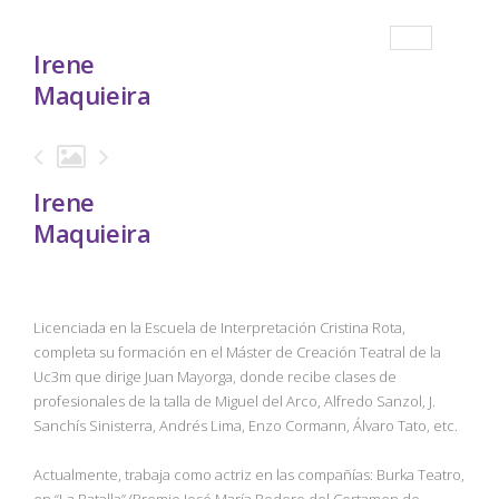
Irene
Maquieira
Irene
Maquieira
Licenciada en la Escuela de Interpretación Cristina Rota,
completa su formación en el Máster de Creación Teatral de la
Uc3m que dirige Juan Mayorga, donde recibe clases de
profesionales de la talla de Miguel del Arco, Alfredo Sanzol, J.
Sanchís Sinisterra, Andrés Lima, Enzo Cormann, Álvaro Tato, etc.
Actualmente, trabaja como actriz en las compañías: Burka Teatro,
en “La Batalla” (Premio José María Rodero del Certamen de